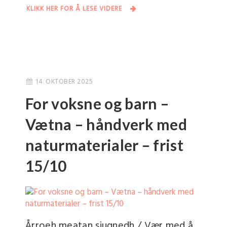
KLIKK HER FOR Å LESE VIDERE
14. OKTOBER 2025
For voksne og barn –
Vætna – håndverk med
naturmaterialer – frist
15/10
Årroeh meatan sjugnedh / Vær med å