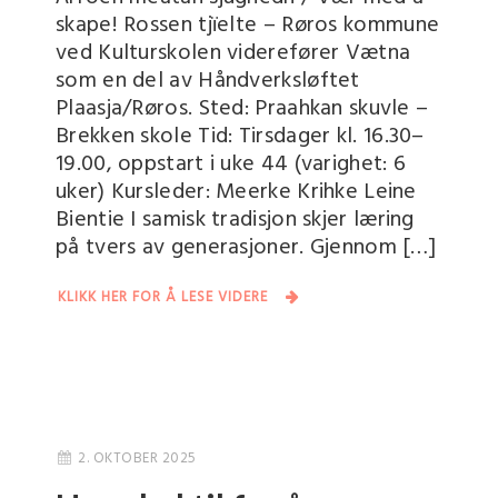
skape! Rossen tjïelte – Røros kommune
ved Kulturskolen viderefører Vætna
som en del av Håndverksløftet
Plaasja/Røros. Sted: Praahkan skuvle –
Brekken skole Tid: Tirsdager kl. 16.30–
19.00, oppstart i uke 44 (varighet: 6
uker) Kursleder: Meerke Krihke Leine
Bientie I samisk tradisjon skjer læring
på tvers av generasjoner. Gjennom […]
KLIKK HER FOR Å LESE VIDERE
2. OKTOBER 2025