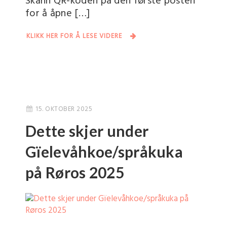
Skann QR-koden på den første posten
for å åpne […]
KLIKK HER FOR Å LESE VIDERE
15. OKTOBER 2025
Dette skjer under
Gïelevåhkoe/språkuka
på Røros 2025