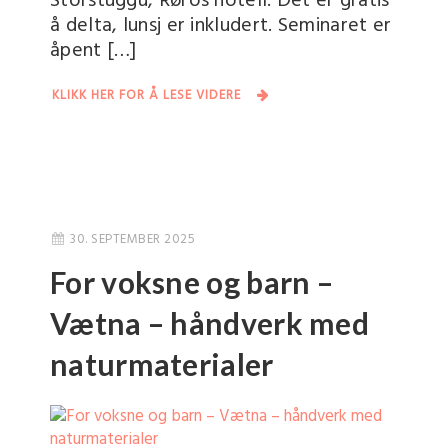
Storstuggu, Røros hotell. Det er gratis
å delta, lunsj er inkludert. Seminaret er
åpent […]
KLIKK HER FOR Å LESE VIDERE
30. SEPTEMBER 2025
For voksne og barn –
Vætna – håndverk med
naturmaterialer