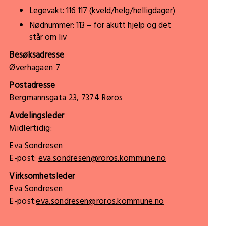
Legevakt: 116 117 (kveld/helg/helligdager)
Nødnummer: 113 – for akutt hjelp og det
står om liv
Besøksadresse
Øverhagaen 7
Postadresse
Bergmannsgata 23, 7374 Røros
Avdelingsleder
Midlertidig:
Eva Sondresen
E-post:
eva.sondresen@roros.kommune.no
Virksomhetsleder
Eva Sondresen
E-post:
eva.sondresen@roros.kommune.no