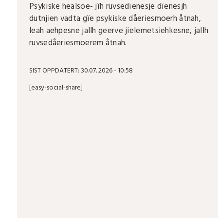
Psykiske healsoe- jïh ruvsedïenesje dïenesjh
dutnjien vadta gïe psykiske dåeriesmoerh åtnah,
leah aehpesne jallh geerve jielemetsiehkesne, jallh
ruvsedåeriesmoerem åtnah.
SIST OPPDATERT: 30.07. 2026 - 10:58
[easy-social-share]