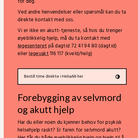
for deg.
Ved andre henvendelser eller spørsmål kan du ta
direkte kontakt med oss.
Vi er ikke en akutt-tjeneste, så hvis du trenger
øyeblikkelig hjelp, må du ta kontakt med
legesenteret
på dagtid 72 41 94 80 (dagtid)
eller
legevakt
116 117 (kveld/helg)
Bestill time direkte i HelsaMi her
Forebygging av selvmord
og akutt hjelp
Har du eller noen du kjenner behov for psykisk
helsehjelp raskt? Er faren for selvmord akutt?
Her får du både øyeblikkelig hjelp og hjelp til å