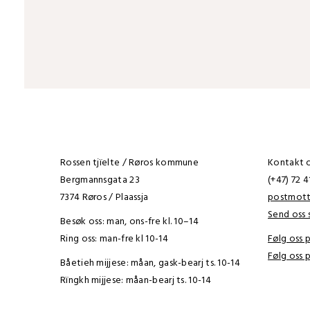
Rossen tjïelte / Røros kommune
Kontakt os
Bergmannsgata 23
(+47) 72 
7374 Røros / Plaassja
postmot
Send oss s
Besøk oss: man, ons-fre kl. 10–14
Ring oss: man-fre kl 10-14
Følg oss
Følg oss 
Båetieh mijjese: måan, gask-bearj ts. 10-14
Rïngkh mijjese: måan-bearj ts. 10-14