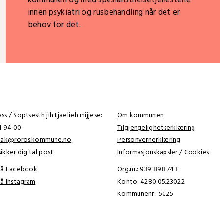
kommunen og med spesialisthelsetjenestene
innen psykiatri og rusbehandling når det er
behov for det.
s / Soptsesth jïh tjaelieh mijjese:
Om kommunen
41 94 00
Tilgjengelighetserklæring
tak@roros.kommune.no
Personvernerklæring
ikker digital post
Informasjonskapsler / Cookies
 på Facebook
Org.nr.: 939 898 743
på Instagram
Konto: 4280.05.23022
Kommunenr.: 5025