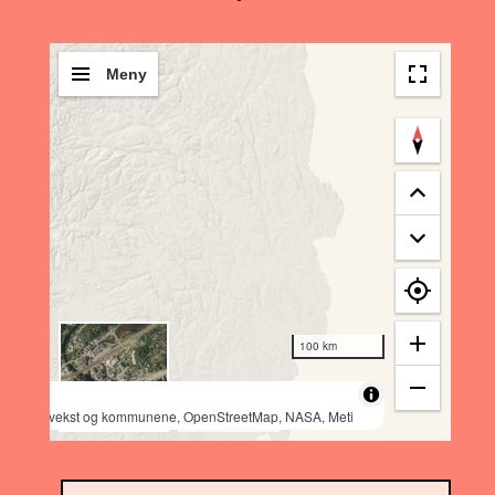
Meny
100 km
Bakgrunn
t AS, Geovekst og kommunene, OpenStreetMap, NASA, Meti