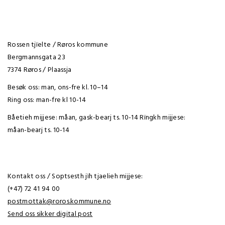
Rossen tjïelte / Røros kommune
Bergmannsgata 23
7374 Røros / Plaassja
Besøk oss: man, ons-fre kl. 10–14
Ring oss: man-fre kl 10-14
Båetieh mijjese: måan, gask-bearj ts. 10-14 Rïngkh mijjese:
måan-bearj ts. 10-14
Kontakt oss / Soptsesth jïh tjaelieh mijjese:
(+47) 72 41 94 00
postmottak@roros.kommune.no
Send oss sikker digital post