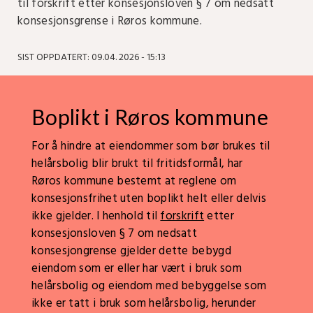
til forskrift etter konsesjonsloven § 7 om nedsatt
konsesjonsgrense i Røros kommune.
SIST OPPDATERT: 09.04. 2026 - 15:13
Boplikt i Røros kommune
For å hindre at eiendommer som bør brukes til
helårsbolig blir brukt til fritidsformål, har
Røros kommune bestemt at reglene om
konsesjonsfrihet uten boplikt helt eller delvis
ikke gjelder. I henhold til
forskrift
etter
konsesjonsloven § 7 om nedsatt
konsesjongrense gjelder dette bebygd
eiendom som er eller har vært i bruk som
helårsbolig og eiendom med bebyggelse som
ikke er tatt i bruk som helårsbolig, herunder