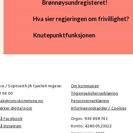
Brønnøysundregisteret!
Hva sier regjeringen om frivillighet?
Knutepunktfunksjonen
s / Soptsesth jïh tjaelieh mijjese:
Om kommunen
41 94 00
Tilgjengelighetserklæring
tak@roros.kommune.no
Personvernerklæring
ikker digital post
Informasjonskapsler / Cookies
 på Facebook
Org.nr.: 939 898 743
på Instagram
Konto: 4280.05.23022