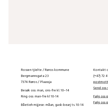
Rossen tjïelte / Røros kommune
Kontakt os
Bergmannsgata 23
(+47) 72 
7374 Røros / Plaassja
postmot
Send oss s
Besøk oss: man, ons-fre kl. 10–14
Ring oss: man-fre kl 10-14
Følg oss
Følg oss 
Båetieh mijjese: måan, gask-bearj ts. 10-14