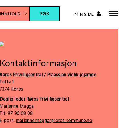
Kontaktinformasjon
Røros Frivilligsentral / Plaassjan viehkijejarnge
Tufta 1
7374 Røros
Daglig leder Røros frivilligsentral
Marianne Magga
Tlf: 97 96 08 08
E-post:
marianne.magga@roros.kommune.no