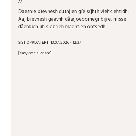
//
Daesnie bïevnesh dutnjien gïe sïjhth viehkiehtidh.
Aaj bïevnesh gaavnh dåarjoeöörnegi bïjre, mïsse
dåehkieh jïh siebrieh maehtieh ohtsedh.
SIST OPPDATERT: 13.07. 2026 - 12:37
[easy-social-share]