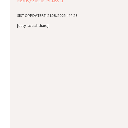
Røros/Giesie-Plaassja
SIST OPPDATERT: 21.08. 2025 - 14:23
[easy-social-share]