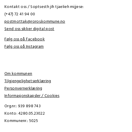
Kontakt oss / Soptsesth jïh tjaelieh mijjese:
(+47) 72 41 94 00
postmottak@roros.kommune.no
Send oss sikker digital post
Følg oss på Facebook
Følg oss på Instagram
Om kommunen
Tilgjengelighetserklæring
Personvernerklæring
Informasjonskapsler / Cookies
Org.nr.: 939 898 743
Konto: 4280.05.23022
Kommunenr.: 5025