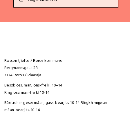
Rossen tjïelte / Røros kommune
Bergmannsgata 23
7374 Røros / Plaassja
Besøk oss: man, ons-fre kl. 10–14
Ring oss: man-fre kl 10-14
Båetieh mijjese: måan, gask-bearj ts. 10-14 Rïngkh mijjese:
måan-bearj ts. 10-14