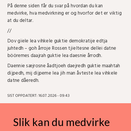
På denne siden får du svar på hvordan du kan
medvirke, hva medvirkning er og hvorfor det er viktig
at du deltar.
//
Dov gïele lea vihkele guktie demokratije edtja
juhtedh – goh årroje Rossen tjïeltesne dellei datne
bööremes daajrah guktie lea daesnie årrodh.
Daennie sæjrosne åadtjoeh daejredh guktie maahtah
dïjpedh, mij dïjpeme lea jïh man åvteste lea vihkele
datne dåeredh.
SIST OPPDATERT: 16.07. 2026 - 09:43
Slik kan du medvirke