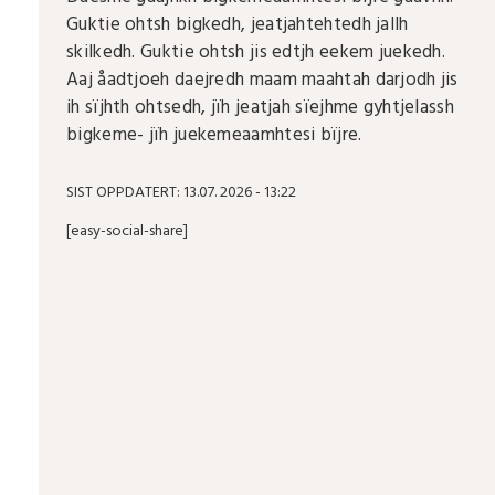
Guktie ohtsh bigkedh, jeatjahtehtedh jallh
skilkedh. Guktie ohtsh jis edtjh eekem juekedh.
Aaj åadtjoeh daejredh maam maahtah darjodh jis
ih sïjhth ohtsedh, jïh jeatjah sïejhme gyhtjelassh
bigkeme- jïh juekemeaamhtesi bïjre.
SIST OPPDATERT: 13.07. 2026 - 13:22
[easy-social-share]