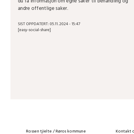
du få informasjon om egne saker til behandling og
andre offentlige saker.
SIST OPPDATERT: 05.11. 2024 - 15:47
[easy-social-share]
Rossen tjïelte / Røros kommune
Kontakt os