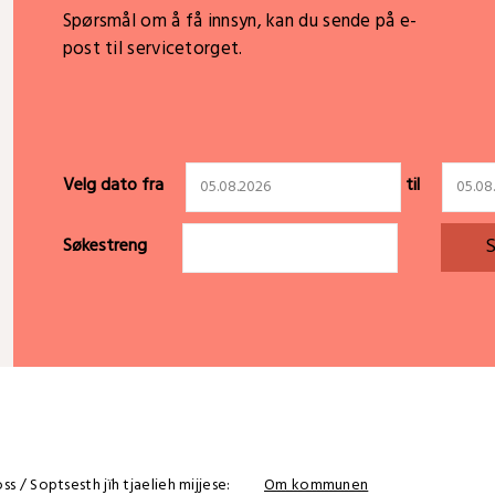
Spørsmål om å få innsyn, kan du sende på e-
post til servicetorget.
Velg dato fra
til
Søkestreng
s / Soptsesth jïh tjaelieh mijjese:
Om kommunen