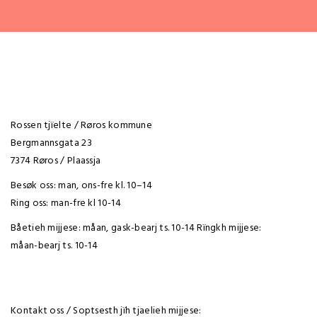
Rossen tjïelte / Røros kommune
Bergmannsgata 23
7374 Røros / Plaassja
Besøk oss: man, ons-fre kl. 10–14
Ring oss: man-fre kl 10-14
Båetieh mijjese: måan, gask-bearj ts. 10-14 Rïngkh mijjese:
måan-bearj ts. 10-14
Kontakt oss / Soptsesth jïh tjaelieh mijjese: