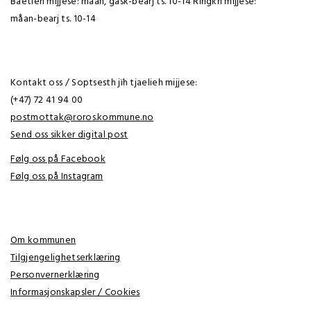
Båetieh mijjese: måan, gask-bearj ts. 10-14 Rïngkh mijjese:
måan-bearj ts. 10-14
Kontakt oss / Soptsesth jïh tjaelieh mijjese:
(+47) 72 41 94 00
postmottak@roros.kommune.no
Send oss sikker digital post
Følg oss på Facebook
Følg oss på Instagram
Om kommunen
Tilgjengelighetserklæring
Personvernerklæring
Informasjonskapsler / Cookies