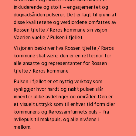
inkluderende og stolt – engasjementet og
dugnadsånden pulserer. Det er lagt til grunn at
disse kvalitetene og verdiordene omfattes av
Rossen tjïelte / Røros kommune sin visjon
Vaerien vuelie / Pulsen i fjellet.
Visjonen beskriver hva Rossen tjïelte / Røros
kommune skal være; den er en rettesnor for
alle ansatte og representanter for Rossen
tjïelte / Røros kommune.
Pulsen i fjellet er et nyttig verktøy som
synliggjør hvor hardt og raskt pulsen slår
innenfor ulike avdelinger og områder. Den er
et visuelt uttrykk som til enhver tid formidler
kommunens og Rørossamfunnets puls – fra
hvilepuls til makspuls, og alle nivåene i
mellom.