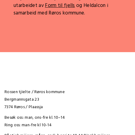
utarbeidet av
Form til fjells
og Heldalcon i
samarbeid med Røros kommune.
Rossen tjïelte / Røros kommune
Bergmannsgata 23
7374 Røros / Plaassja
Besøk oss: man, ons-fre kl. 10–14
Ring oss: man-fre kl 10-14