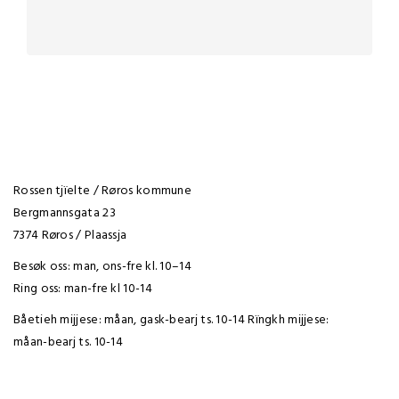
Rossen tjïelte / Røros kommune
Bergmannsgata 23
7374 Røros / Plaassja
Besøk oss: man, ons-fre kl. 10–14
Ring oss: man-fre kl 10-14
Båetieh mijjese: måan, gask-bearj ts. 10-14 Rïngkh mijjese:
måan-bearj ts. 10-14