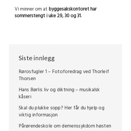
Vi minner om at
byggesakskontoret har
sommerstengt i uke 29, 30 og 31.
Siste innlegg
Rørosfugler 1 – Fotoforedrag ved Thorleif
Thorsen
Hans Børlis liv og diktning – musikalsk
kåseri
Skal du plukke sopp? Her får du hjelp og
viktig informasjon
Pårørendeskole om demenssykdom høsten