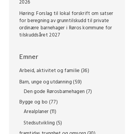
2026
Høring: Forslag til lokal forskrift om satser
for beregning av grunntilskudd til private
ordinære barnehager i Røros kommune for
tilskuddsåret 2027
Emner
Arbeid, aktivitet og familie
(36)
Barn, unge og utdanning
(59)
Den gode Rørosbarnehagen
(7)
Bygge og bo
(77)
Arealplaner
(11)
Stedsutvikling
(5)
framtidas trygghet og omsorg
(30)