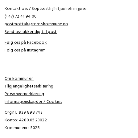
Kontakt oss / Soptsesth jïh tjaelieh mijjese:
(+47) 72 41 94 00
postmottak@roros.kommune.no
Send oss sikker digital post
Følg oss på Facebook
Følg oss på Instagram
Om kommunen
Tilgjengelighetserklæring
Personvernerklæring
Informasjonskapsler / Cookies
Org.nr.: 939 898 743
Konto: 4280.05.23022
Kommunenr.: 5025