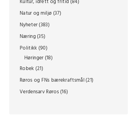
Kultur, idrett og fritid
(84)
Natur og miljø
(37)
Nyheter
(383)
Næring
(35)
Politikk
(90)
Høringer
(18)
Robek
(21)
Røros og FNs bærekraftsmål
(21)
Verdensarv Røros
(16)