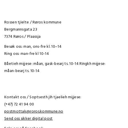
Rossen tjïelte / Røros kommune
Bergmannsgata 23
7374 Røros / Plaassja
Besøk oss: man, ons-fre kl. 10–14
Ring oss: man-fre kl 10-14
Båetieh mijjese: måan, gask-bearj ts. 10-14 Rïngkh mijjese:
måan-bearj ts. 10-14
Kontakt oss / Soptsesth jïh tjaelieh mijjese:
(+47) 72 41 94 00
postmottak@roros.kommune.no
Send oss sikker digital post