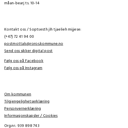
måan-bearj ts. 10-14
Kontakt oss / Soptsesth jïh tjaelieh mijjese:
(+47) 72 41 94 00
postmottak@roros.kommune.no
Send oss sikker digital post
Følg oss på Facebook
Følg oss på Instagram
Om kommunen
Tilgjengelighetserklæring
Personvernerklæring
Informasjonskapsler / Cookies
Org.nr.: 939 898 743