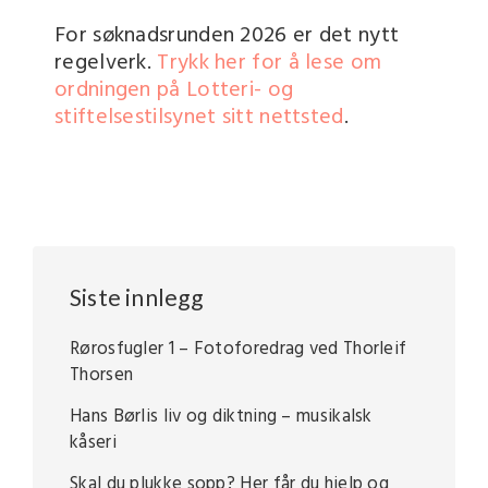
For søknadsrunden 2026 er det nytt
regelverk.
Trykk her for å lese om
ordningen på Lotteri- og
stiftelsestilsynet sitt nettsted
.
Siste innlegg
Rørosfugler 1 – Fotoforedrag ved Thorleif
Thorsen
Hans Børlis liv og diktning – musikalsk
kåseri
Skal du plukke sopp? Her får du hjelp og