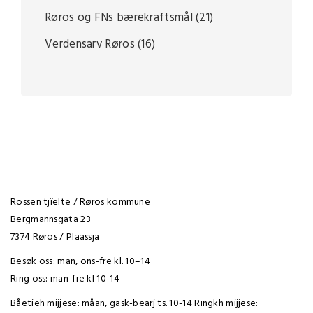
Røros og FNs bærekraftsmål
(21)
Verdensarv Røros
(16)
Rossen tjïelte / Røros kommune
Bergmannsgata 23
7374 Røros / Plaassja
Besøk oss: man, ons-fre kl. 10–14
Ring oss: man-fre kl 10-14
Båetieh mijjese: måan, gask-bearj ts. 10-14 Rïngkh mijjese: