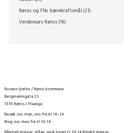
Røros og FNs bærekraftsmål
(21)
Verdensarv Røros
(16)
Rossen tjïelte / Røros kommune
Bergmannsgata 23
7374 Røros / Plaassja
Besøk oss: man, ons-fre kl. 10–14
Ring oss: man-fre kl 10-14
Båetieh mijjese: måan, gask-bearj ts. 10-14 Rïngkh mijjese: