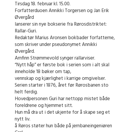
Tirsdag 18. februar kl. 15.00.
Forfatterduoen Annikki Torgersen og Jan Erik
Øvergård
lanserer sin nye bokserie fra Rørosdistriktet:
Rallar-Guri.
Redaktør Marius Aronsen bokbader forfatterne,
som skriver under pseudonymet Annikki
Øvergård.
Arnfinn Strømmevold synger rallarviser.
“Nytt håp” er første bok i serien som i alt skal
inneholde 18 bøker om tap,
vennskap og kjærlighet i karrige omgivelser.
Serien starter i 1876, året før Rørosbanen sto
helt ferdig.
Hovedpersonen Guri har nettopp mistet både
foreldrene og hjemmet sitt.
Hun må dra ut i det ukjente for å skape seg et
nytt liv.
å Røros støter hun både på jernbaneingeniøren