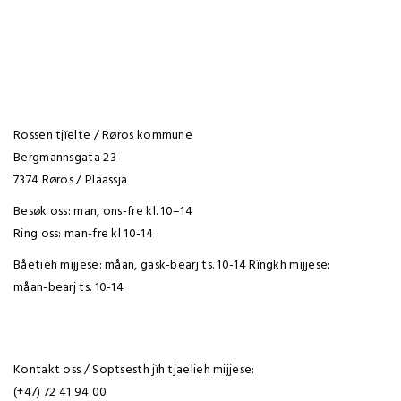
Rossen tjïelte / Røros kommune
Bergmannsgata 23
7374 Røros / Plaassja
Besøk oss: man, ons-fre kl. 10–14
Ring oss: man-fre kl 10-14
Båetieh mijjese: måan, gask-bearj ts. 10-14 Rïngkh mijjese:
måan-bearj ts. 10-14
Kontakt oss / Soptsesth jïh tjaelieh mijjese:
(+47) 72 41 94 00